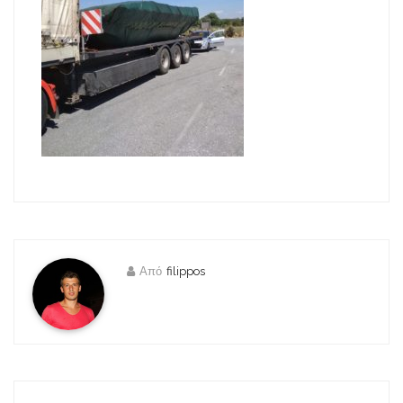
Από
filippos